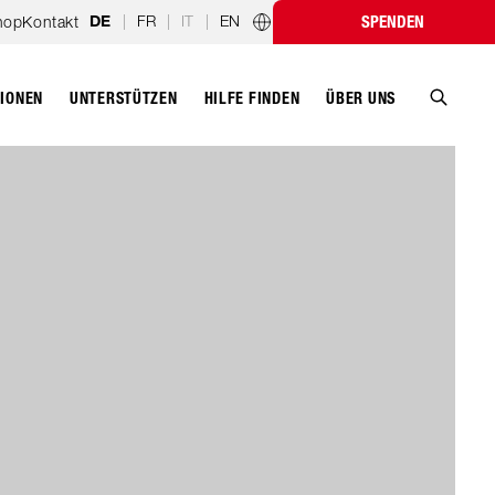
|
FR
|
IT
|
EN
hop
Kontakt
SPENDEN
DE
Länderprogramme
TIONEN
UNTERSTÜTZEN
ÜBER UNS
HILFE FINDEN
Suche