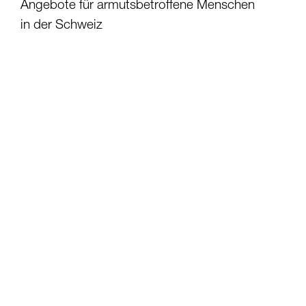
Angebote für armutsbetroffene Menschen
in der Schweiz
Caritas Schweiz und die regionalen Caritas-
Organisationen bieten vielfältige
Unterstützungsleistungen an. Nachfolgend
finden Sie eine Übersicht von Angeboten, die in
der Schweiz zur Verfügung stehen.
Weitere Dienstleistungen bietet die Caritas in